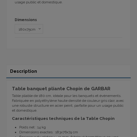
usage public et domestique.
Dimensions
Description
Table banquet pliante Chopin de GARBAR
Table pliable de 180 cm, idéale pour les banquets et événements.
Fabriquée en polyéthylène haute densité de couleur gris clair, avec
une robuste structure en acier peint, parfaite pour un usage public
et domestique.
Caractéristiques techniques de la Table Chopin
Poids net : 14 kg
Dimensions exactes : 183x76x74 cm
Épaisseur du plateau : 45 mm, fabriqué hermétique en une