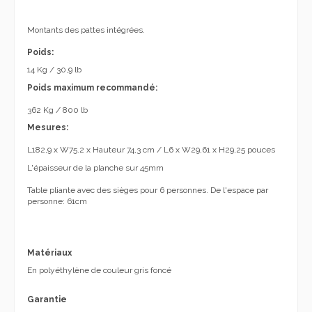
Montants des pattes intégrées.
Poids:
14 Kg / 30,9 lb
Poids maximum recommandé:
362 Kg / 800 lb
Mesures:
L182,9 x W75.2 x Hauteur 74,3 cm / L6 x W29,61 x H29,25 pouces
L'épaisseur de la planche sur 45mm
Table pliante avec des sièges pour 6 personnes. De l'espace par
personne: 61cm
Matériaux
En polyéthylène de couleur gris foncé
Garantie