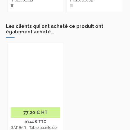
mpl1061023
mpl1061009
Les clients qui ont acheté ce produit ont
également acheté...
77,20 € HT
93.41 € TTC
GARBAR - Table pliante de