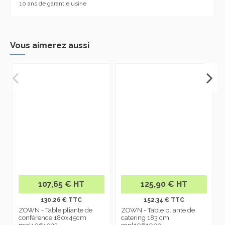
10 ans de garantie usine
Vous aimerez aussi
P
107,65 € HT
125,90 € HT
130.26 € TTC
152.34 € TTC
ZOWN - Table pliante de
ZOWN - Table pliante de
conférence 180x45cm
catering 183 cm