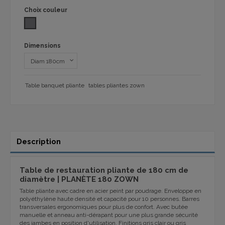
Choix couleur
SHARK GREY 1061
Dimensions
Table banquet pliante
tables pliantes zown
Description
Table de restauration pliante de 180 cm de
diamètre | PLANÈTE 180 ZOWN
Table pliante avec cadre en acier peint par poudrage. Enveloppe en
polyéthylène haute densité et capacité pour 10 personnes. Barres
transversales ergonomiques pour plus de confort. Avec butée
manuelle et anneau anti-dérapant pour une plus grande sécurité
des jambes en position d'utilisation. Finitions gris clair ou gris