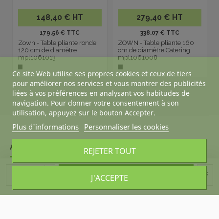
148,40 € HT
279,40 € HT
179.56 € TTC
338.07 € TTC
Zown - Table pliante ronde
ZOWN - Table pliante 160
120 cm de diamètre
cm de diamètre Catering
mpl1061013
mpl1061008
Ce site Web utilise ses propres cookies et ceux de tiers
pour améliorer nos services et vous montrer des publicités
liées à vos préférences en analysant vos habitudes de
navigation. Pour donner votre consentement à son
utilisation, appuyez sur le bouton Accepter.
Plus d'informations
Personnaliser les cookies
À PROPOS DE DESKANDSIT
REJETER TOUT
ACHETER CALME
Ajouter au panier
J'ACCEPTE
NOUS CONTACTER