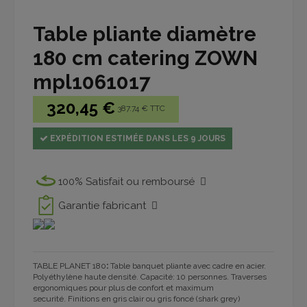
Table pliante diamètre
180 cm catering ZOWN
mpl1061017
320,45 €
387.74 € TTC
EXPÉDITION ESTIMÉE DANS LES 9 JOURS
100% Satisfait ou remboursé
Garantie fabricant
TABLE
PLANET 180
:
Table banquet pliante avec
cadre en acier
.
P
olyéthylène haute densité
. Capacité: 10 personnes. T
raverses
ergonomiques pour plus de confort et maximum
s
ecurité. Finitions
en gris clair ou gris foncé (shark grey)