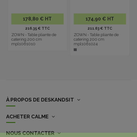
178,80 € HT
174,90 € HT
216.35 € TTC
211.63 € TTC
ZOWN - Table pliante de
ZOWN - Table pliante de
catering 200 cm
catering 200 cm
mpl1061010
mpl1061024
À PROPOS DE DESKANDSIT
ACHETER CALME
NOUS CONTACTER