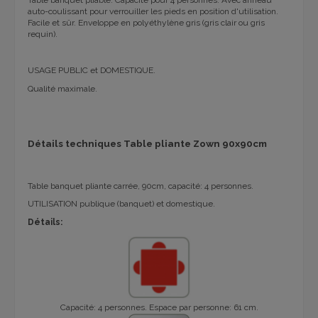
Table banquet pliable. Capacité pour 4 personnes. Avec anneau
auto-coulissant pour verrouiller les pieds en position d'utilisation.
Facile et sûr. Enveloppe en polyéthylène gris (gris clair ou gris
requin).
USAGE PUBLIC et DOMESTIQUE.
Qualité maximale.
Détails techniques Table pliante Zown 90x90cm
Table banquet pliante carrée, 90cm, capacité: 4 personnes.
UTILISATION
publique (banquet) et domestique
.
Détails:
Capacité: 4 personnes. Espace par personne: 61 cm.