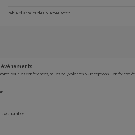
table pliante
tables pliantes zown
et événements
istante pour les conférences, salles polyvalentes ou réceptions. Son format é
ir
rt des jambes