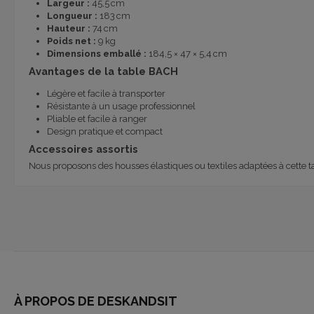
Largeur :
45,5 cm
Longueur :
183 cm
Hauteur :
74 cm
Poids net :
9 kg
Dimensions emballé :
184,5 × 47 × 5,4 cm
Avantages de la table BACH
Légère et facile à transporter
Résistante à un usage professionnel
Pliable et facile à ranger
Design pratique et compact
Accessoires assortis
Nous proposons des
housses élastiques ou textiles
adaptées à cette 
À PROPOS DE DESKANDSIT