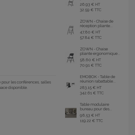
26,93 € HT
32.59 € TTC
ZOWN - Chaise de
réception pliante...
47,80 € HT
57.84 € TTC
ZOWN - Chaise
pliante ergonomique...
58,60 € HT
70.91 € TTC
EMOBOK - Table de
réunion rabattable...
e pour les conférences, salles
283,15 € HT
pace disponible.
342.61 € TTC
Table modulaire
bureau pour des...
98,53 € HT
119.22 € TTC