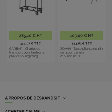
285,10 € HT
103,00 € HT
344.97 € TTC
124.63 € TTC
GARBAR - Chariot de
ZOWN - Table pliante de 183
transport pour fauteuils
cm pour traiteur
pliants spl1032003
mpl1061018
À PROPOS DE DESKANDSIT
ACHETER CALME