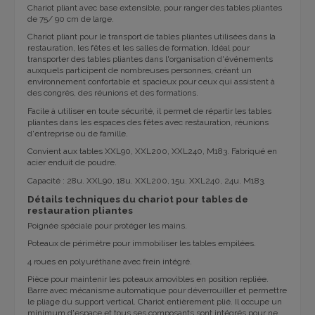
Chariot pliant avec base extensible, pour ranger des tables pliantes
de 75/ 90 cm de large.
Chariot pliant pour le transport de tables pliantes utilisées dans la
restauration, les fêtes et les salles de formation. Idéal pour
transporter des tables pliantes dans l'organisation d'événements
auxquels participent de nombreuses personnes, créant un
environnement confortable et spacieux pour ceux qui assistent à
des congrès, des réunions et des formations.
Facile à utiliser en toute sécurité, il permet de répartir les tables
pliantes dans les espaces des fêtes avec restauration, réunions
d'entreprise ou de famille.
Convient aux tables XXL90, XXL200, XXL240, M183. Fabriqué en
acier enduit de poudre.
Capacité : 28u. XXL90, 18u. XXL200, 15u. XXL240, 24u. M183.
Détails techniques du chariot pour tables de
restauration pliantes
Poignée spéciale pour protéger les mains.
Poteaux de périmètre pour immobiliser les tables empilées.
4 roues en polyuréthane avec frein intégré.
Pièce pour maintenir les poteaux amovibles en position repliée.
Barre avec mécanisme automatique pour déverrouiller et permettre
le pliage du support vertical. Chariot entièrement plié. Il occupe un
minimum d'espace et tous ses composants sont intégrés pour ne