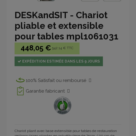
DESKandSIT - Chariot
pliable et extensible
pour tables mpl1061031
448,05 €
542.14 € TTC
EXPÉDITION ESTIMÉE DANS LES 9 JOURS
100% Satisfait ou remboursé
Garantie fabricant
Chariot pliant avec base extensible pour tables de restauration
rectangulaires pliantes en polyéthylène de 75cm / 90 cm de