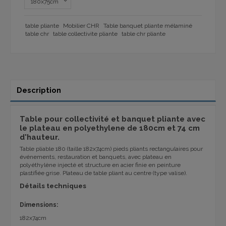
table pliante
Mobilier CHR
Table banquet pliante mélaminé
table chr
table collectivite pliante
table chr pliante
Description
Table pour collectivité et banquet pliante avec
le plateau en polyethylene de 180cm et 74 cm
d'hauteur.
Table pliable 180 (taille 182x74cm) pieds pliants rectangulaires pour
événements, restauration et banquets, avec plateau en
polyéthylène injecté et structure en acier finie en peinture
plastifiée grise. Plateau de table pliant au centre (type valise).
Détails techniques
Dimensions:
182x74cm