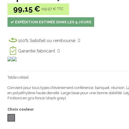
99,15 €
119.97 € TTC
EXPÉDITION ESTIMÉE DANS LES 9 JOURS
100% Satisfait ou remboursé
Garantie fabricant
Table coktail
Convient pour tous types d'évènement conférence, banquet, réunion. La 
en
polyéthylène haute densité
.
Large base
pour une bonne
stabilité. L
ég
Finitions
en gris foncé (shark grey).
Choix couleur
SHARK GREY 1061