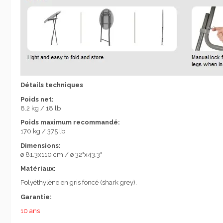
Détails techniques
Poids net:
8.2 kg / 18 lb
Poids maximum recommandé:
170 kg / 375 lb
Dimensions:
ø 81.3x110 cm / ø 32"x43.3"
Matériaux:
Polyéthylène en gris foncé (shark grey).
Garantie:
10 ans