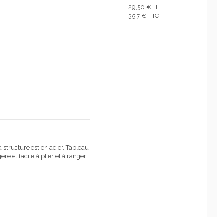
29,50 € HT
35.7 € TTC
structure est en acier
. T
ableau
ère et facile à
plier et à ranger
.