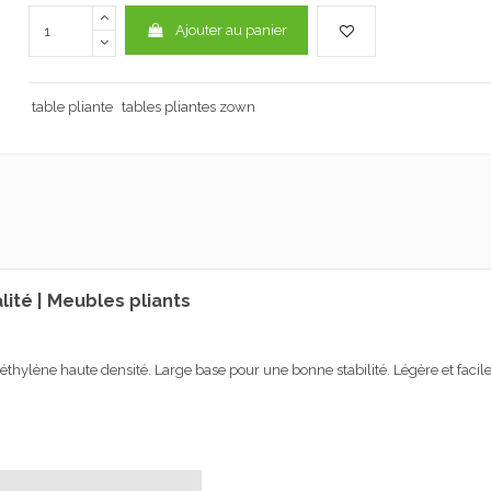
Ajouter au panier
table pliante
tables pliantes zown
ité | Meubles pliants
éthylène haute densité
.
Large base
pour une bonne
stabilité. L
égère et facile