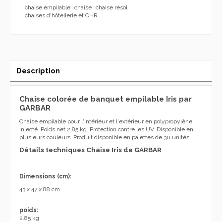
chaise empilable
chaise
chaise resol
chaises d'hôtellerie et CHR
Description
Chaise colorée de banquet empilable Iris par
GARBAR
Chaise empilable pour l'intérieur et l'extérieur en polypropylène
injecté. Poids net 2,85 kg. Protection contre les UV. Disponible en
plusieurs couleurs. Produit disponible en palettes de 30 unités.
Détails techniques Chaise Iris de GARBAR
Dimensions (cm):
43 x 47 x 88 cm
poids:
2.85 kg