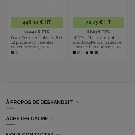
448,30 € HT
72,75 € HT
542.44 € TTC
88.03 € TTC
Box-office en métal de 4, 8 et
KESTA - Chaise empilable
12 places en différentes
avec tablette pour salles de
couleurs bes0137002
classe et bureaux sop72022
À PROPOS DE DESKANDSIT
ACHETER CALME
NOUS CONTACTER