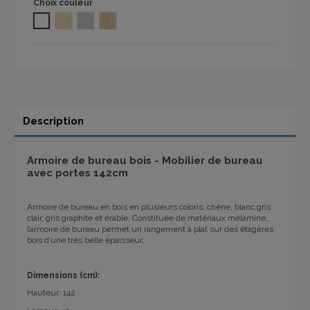
Choix couleur
BLANC
ERABLE 1101
GRIS CLAIR 1101
CHÊNE 1101
Description
Armoire de bureau bois - Mobilier de bureau
avec portes 142cm
Armoire de bureau en bois en plusieurs coloris
: chêne, blanc,gris
clair, gris graphite et érable
.
Constituée de matériaux mélamine,
l’armoire de bureau permet un rangement à plat sur des étagères
bois d’une très belle épaisseur.
Dimensions (cm):
Hauteur: 142