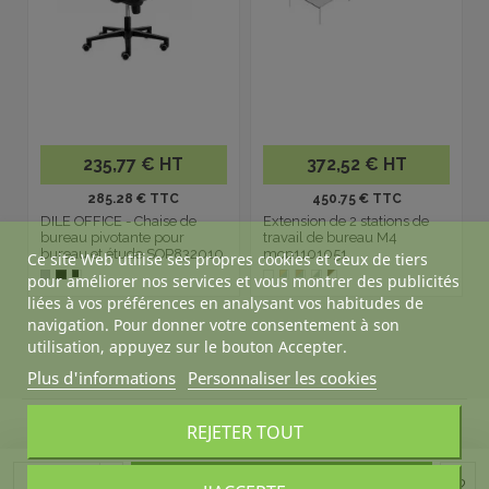
235,77 € HT
372,52 € HT
285.28 € TTC
450.75 € TTC
DILE OFFICE - Chaise de
Extension de 2 stations de
bureau pivotante pour
travail de bureau M4
bureau et étude SOP832010
mop1101051
Ce site Web utilise ses propres cookies et ceux de tiers
pour améliorer nos services et vous montrer des publicités
liées à vos préférences en analysant vos habitudes de
navigation. Pour donner votre consentement à son
utilisation, appuyez sur le bouton Accepter.
Plus d'informations
Personnaliser les cookies
REJETER TOUT
À PROPOS DE DESKANDSIT
Ajouter au panier