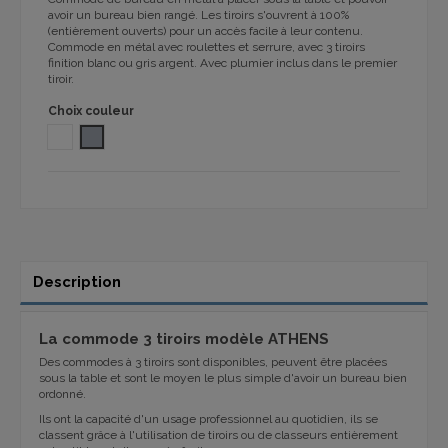
avoir un bureau bien rangé. Les tiroirs s'ouvrent à 100%
(entièrement ouverts) pour un accès facile à leur contenu.
Commode en métal avec roulettes et serrure, avec 3 tiroirs
finition blanc ou gris argent. Avec plumier inclus dans le premier
tiroir.
Choix couleur
BLANC
GRIS RAL 9006
Description
La commode 3 tiroirs modèle ATHENS
Des commodes à 3 tiroirs sont disponibles, peuvent être placées
sous la table et sont le moyen le plus simple d'avoir un bureau bien
ordonné.
Ils ont la capacité d'un usage professionnel au quotidien, ils se
classent grâce à l'utilisation de tiroirs ou de classeurs entièrement