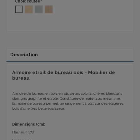
Choix couleur
BLANC
ERABLE 1101
GRIS CLAIR 1101
CHÊNE 1101
Description
Armoire étroit de bureau bois - Mobilier de
bureau
Armoire de bureau en bois en plusieurs coloris
: chêne, blanc,gris
clair, gris graphite et érable
.
Constituée de matériaux mélamine,
l’armoire de bureau permet un rangement à plat sur des étagères
bois d’une très belle épaisseur.
Dimensions (cm):
Hauteur: 178