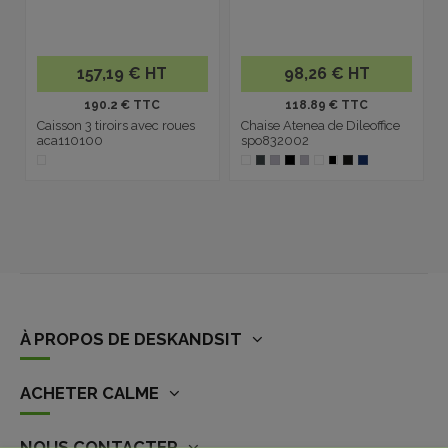
157,19 € HT
98,26 € HT
190.2 € TTC
118.89 € TTC
Caisson 3 tiroirs avec roues
Chaise Atenea de Dileoffice
aca110100
spo832002
À PROPOS DE DESKANDSIT
ACHETER CALME
NOUS CONTACTER