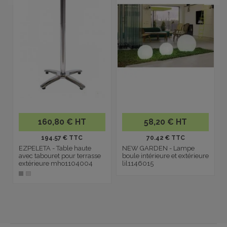
160,80 € HT
58,20 € HT
194.57 € TTC
70.42 € TTC
EZPELETA - Table haute
NEW GARDEN - Lampe
avec tabouret pour terrasse
boule intérieure et extérieure
extérieure mho1104004
lil1146015