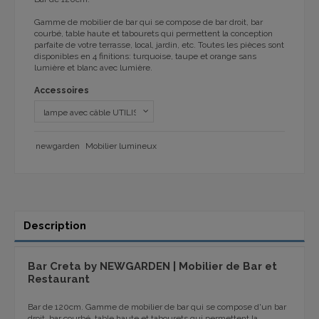
Gamme de mobilier de
bar
qui se compose de
bar droit, bar
courbé,
table haute
et
tabourets
qui permettent
la conception
parfaite de
votre
terrasse
, local,
jardin, etc
.
Toutes les pièces
sont
disponibles en 4
finitions:
turquoise
, taupe
et orange
sans
lumière et blanc
avec
lumière.
Accessoires
newgarden
Mobilier lumineux
Description
Bar Creta by NEWGARDEN | Mobilier de Bar et
Restaurant
Bar de 120cm
.
Gamme de mobilier de
bar
qui se compose d'
un bar
droit, bar courbé,
table haute
et
tabourets
qui permettent
la