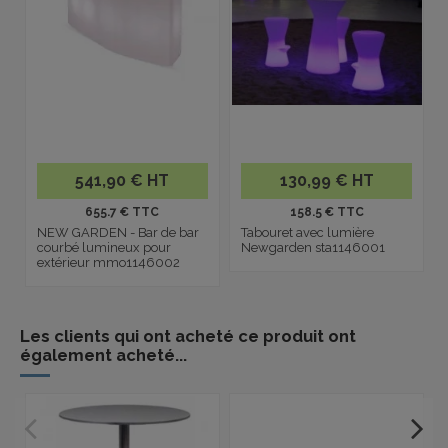
541,90 € HT
130,99 € HT
655.7 € TTC
158.5 € TTC
NEW GARDEN - Bar de bar
Tabouret avec lumière
courbé lumineux pour
Newgarden sta1146001
extérieur mmo1146002
Les clients qui ont acheté ce produit ont
également acheté...