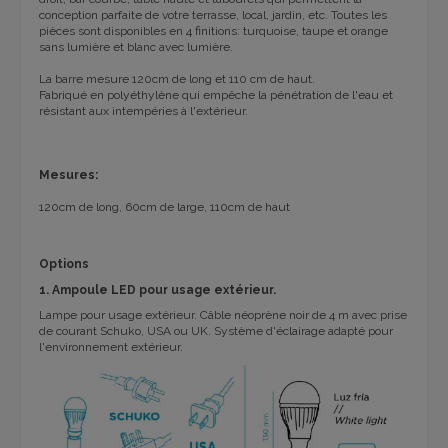
conception parfaite de
votre
terrasse
, local,
jardin, etc
.
Toutes les
pièces
sont disponibles en 4
finitions:
turquoise
, taupe
et orange
sans lumière et blanc
avec
lumière.
La barre
mesure
120cm de long
et
110 cm
de haut.
Fabriqué en polyéthylène qui
empêche la
pénétration de l'eau
et
résistant
aux intempéries
à l'extérieur.
Mesures:
120cm de long
,
60cm de large
, 110cm
de haut
Options
1. Ampoule LED pour usage extérieur.
Lampe pour usage extérieur. Câble néoprène noir de 4 m avec prise
de courant Schuko, USA ou UK. Système d'éclairage adapté pour
l'environnement extérieur.