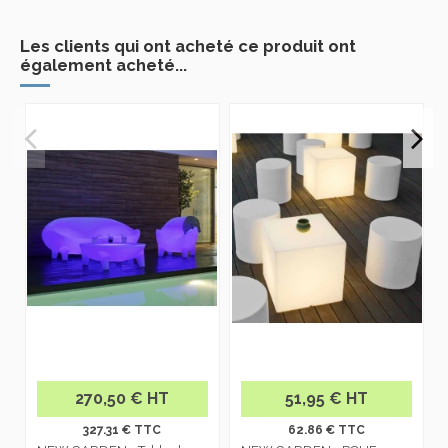
270,50 € HT
51,95 € HT
327.31 € TTC
62.86 € TTC
NEW GARDEN - Table de
NEW GARDEN - POUF-
terrasse avec éclairage
TABLE Cube Lampe
d’ambiance chill out
d’Extérieur lil1146002
mho1146003
À PROPOS DE DESKANDSIT
ACHETER CALME