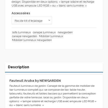
design
. Disponible en deux options: « lampe solaire et recharge
USB avec ampoule LED RGB » ou « blanc sans lumière. »
Accessoires
sofa lumineux
canape lumineux
newgarden
canape newgarden
Mobilier lumineux
Mobilier lumineux newgarden
Description
Fauteuil Aruba by NEWG
ARDEN
Fauteuil lumineux de jardin. Canapé de la g
amme de mobilier de
bar
lumineux complet
qui se compose de
bar,
table haute,
tabourets, fauteuils et tables basses
qui permettent
la conception
parfaite de
votre
terrasse
, local ou
jardin.
Disponible en deux
options: « lampe solaire et recharge USB avec ampoule LED RGB »
ou « blanc sans lumière. »