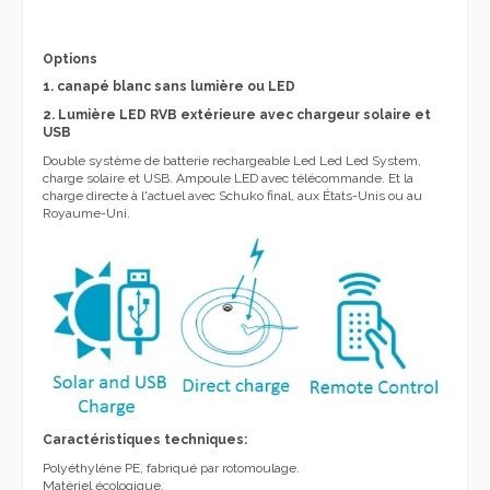
Caractéristiques techniques:
Polyéthylène PE, fabriqué par rotomoulage.
Matériel écologique.
La couleur est inaltérable.
Lumière.
Résistant à la glace.
La résine utilisée dans la production de NewGarden est un
développement en polyéthylène à densité moyenne linéaire pour le
moulage rotatif. Il a un bon équilibre entre les propriétés telles que
la ténacité, l'écoulement et la rigidité. La résine est entièrement
protégée contre les UV.
Entretien:
Étapes pour nettoyer la pièce:
1. Pulvériser un produit dégraissant ou un détergent pour nettoyer
les surfaces.
2. Frottez avec un chiffon humide ou de l'eau.
3. Rincer abondamment à l'eau.
Normatif:
UNE-EN 60598-1 UNE-EN 60598-2-4 UNE-EN 60598-2-7