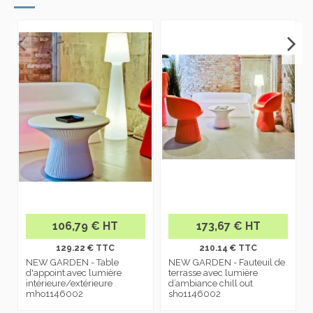
106,79 € HT
173,67 € HT
129.22 € TTC
210.14 € TTC
NEW GARDEN - Table
NEW GARDEN - Fauteuil de
d'appoint avec lumière
terrasse avec lumière
intérieure/extérieure
d’ambiance chill out
mho1146002
sho1146002
Les clients qui ont acheté ce produit ont
également acheté...