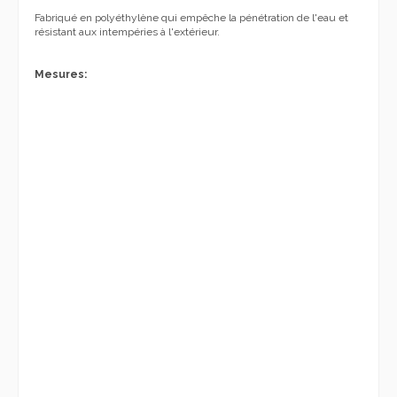
Fabriqué en polyéthylène qui
empêche la
pénétration de l'eau
et
résistant
aux intempéries
à l'extérieur.
Mesures:
Options
1. canapé blanc sans lumière ou LED
2. Lumière LED RVB extérieure avec chargeur solaire et
USB
Double système de batterie rechargeable Led Led Led System,
charge solaire et USB. Ampoule LED avec télécommande. Et la
charge directe à l'actuel avec Schuko final, aux États-Unis ou au
Royaume-Uni.