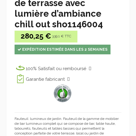
de terrasse avec
lumière d’ambiance
chill out sho1146004
280,25 €
339.1 € TTC
EXPÉDITION ESTIMÉE DANS LES 2 SEMAINES
100% Satisfait ou remboursé
Garantie fabricant
Fauteuil lumineux de jardin. Fauteuil de la g
amme de mobilier
de
bar
lumineux complet
qui se compose de
bar,
table haute,
tabourets, fauteuils et tables basses
qui permettent
la
conception parfaite de
votre
terrasse
, local ou
jardin de