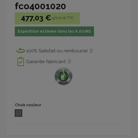
fco4001020
477,03 €
577.21 € TTC
Expédition estimée dans les 6 JOURS
100% Satisfait ou remboursé
Garantie fabricant
Choix couleur
VALENCIA FABRIC PERLE 107 4045