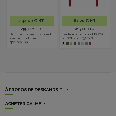
244,00 € HT
67,20 € HT
295.24 € TTC
81.31 € TTC
Banc de chaises polyvalent
Fauteuil empilable LISBOA
avec accoudoires
RESOL sho1032067
spo166009
À PROPOS DE DESKANDSIT
ACHETER CALME