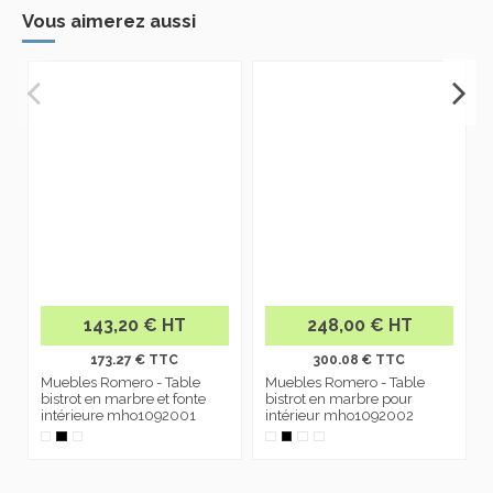
Vous aimerez aussi
143,20 € HT
248,00 € HT
173.27 € TTC
300.08 € TTC
Muebles Romero - Table
Muebles Romero - Table
bistrot en marbre et fonte
bistrot en marbre pour
intérieure mho1092001
intérieur mho1092002