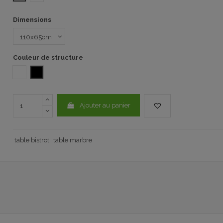
Dimensions
Couleur de structure
Blanc
NOIR
Ajouter au panier
table bistrot
table marbre