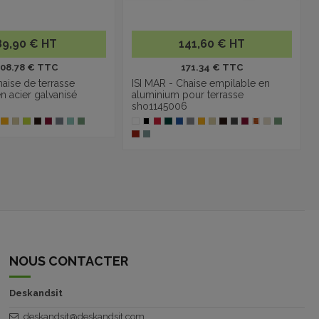
89,90 € HT
141,60 € HT
108.78 € TTC
171.34 € TTC
haise de terrasse
ISI MAR - Chaise empilable en
n acier galvanisé
aluminium pour terrasse
sho1145006
NOUS CONTACTER
Deskandsit
deskandsit@deskandsit.com