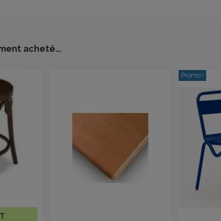
ment acheté...
Promo !
HT