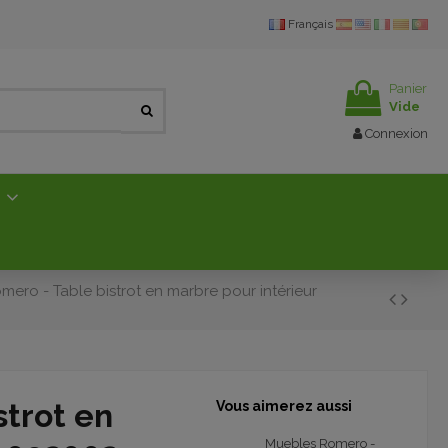
Français
Panier
Vide
Connexion
E
ero - Table bistrot en marbre pour intérieur
trot en
Vous aimerez aussi
Muebles Romero -