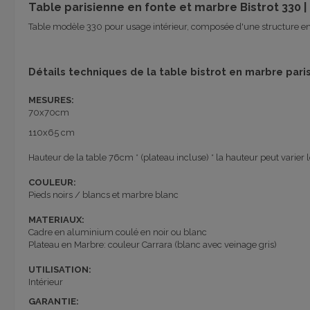
Table parisienne en fonte et marbre Bistrot 330 |
Table modèle 330 pour usage intérieur, composée d'une structure e
Détails techniques de la table bistrot en marbre pari
MESURES:
70x70cm
110x65 cm
Hauteur de la table 76cm * (plateau incluse) * la hauteur peut vari
COULEUR:
Pieds noirs / blancs et marbre blanc
MATERIAUX:
Cadre en aluminium coulé en noir ou blanc
Plateau en Marbre: couleur Carrara (
blanc
avec
veinage
gris
)
UTILISATION:
Intérieur
GARANTIE: