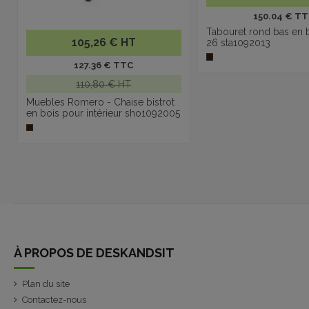
150.04 € T
Tabouret rond bas en
105,26 € HT
26 sta1092013
127.36 € TTC
110,80 € HT
Muebles Romero - Chaise bistrot
en bois pour intérieur sho1092005
À PROPOS DE DESKANDSIT
Plan du site
Contactez-nous