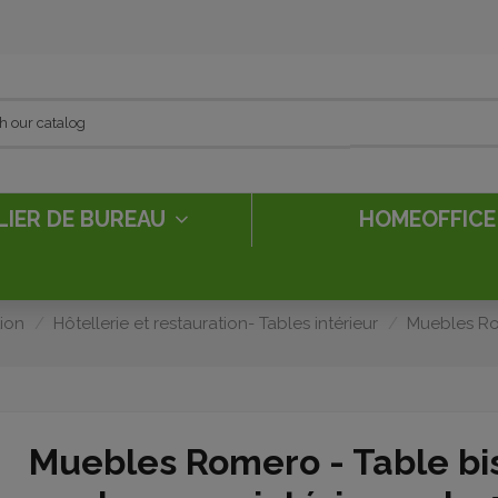
LIER DE BUREAU
HOMEOFFIC
tion
Hôtellerie et restauration- Tables intérieur
Muebles Rom
Muebles Romero - Table bis