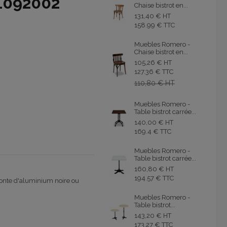
o1092002
Chaise bistrot en...
131,40 € HT
158.99 € TTC
Muebles Romero -
Chaise bistrot en...
105,26 € HT
127.36 € TTC
110,80 € HT
Muebles Romero -
Table bistrot carrée...
140,00 € HT
169.4 € TTC
Muebles Romero -
Table bistrot carrée...
160,80 € HT
194.57 € TTC
fonte d'aluminium noire ou
Muebles Romero -
Table bistrot...
143,20 € HT
173.27 € TTC