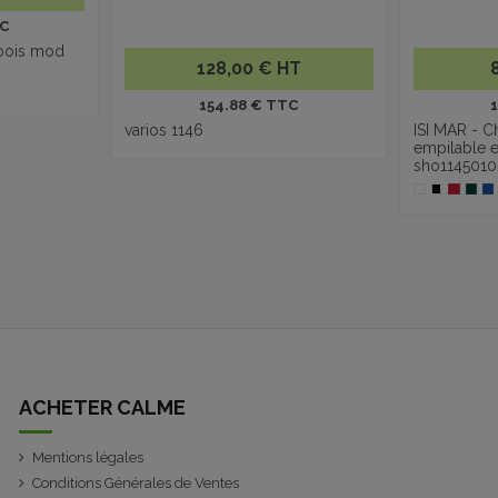
TC
 bois mod
128,00 € HT
154.88 € TTC
varios 1146
ISI MAR - C
empilable e
sho1145010
ACHETER CALME
Mentions légales
Conditions Générales de Ventes