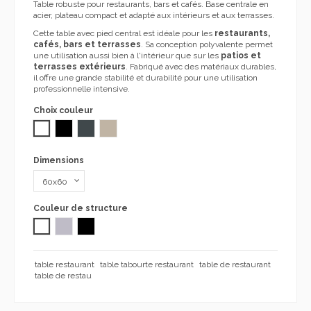
Table robuste pour restaurants, bars et cafés. Base centrale en
acier, plateau compact et adapté aux intérieurs et aux terrasses.
Cette table avec pied central est idéale pour les
restaurants,
cafés, bars et terrasses
. Sa conception polyvalente permet
une utilisation aussi bien à l'intérieur que sur les
patios et
terrasses extérieurs
. Fabriqué avec des matériaux durables,
il offre une grande stabilité et durabilité pour une utilisation
professionnelle intensive.
Choix couleur
BLANC
NOIR
Anthracite 1092
TAUPE ARENA 1092 2036
Dimensions
Couleur de structure
Blanc
Aluminio
NOIR
table restaurant
table tabourte restaurant
table de restaurant
table de restau