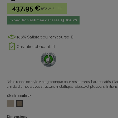
437,95 €
529.92 € TTC
Expédition estimée dans les 25 JOURS
100% Satisfait ou remboursé
Garantie fabricant
Table ronde de style vintage conçue pour restaurants, bars et cafés. Pl
cm de diamètre avec structure métallique robuste et plusieurs finitions
Choix couleur
Seringa F2273 1100
ROBLE DALTON 1100
Dimensions