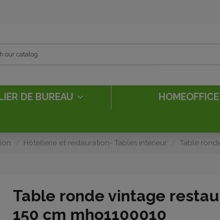
LIER DE BUREAU
HOMEOFFIC
tion
Hôtellerie et restauration- Tables intérieur
Table rond
Table ronde vintage restau
150 cm mho1100010