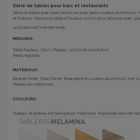
Série de tables pour bars et restaurants
Série de tables
avec
pied
central
en acier peint
couleur
aluminium, n
et
finitions. Voire aussi table d'hauteur 110
cm
pour
tabouret avec
: p
Le produit est livré
démonté.
MESURES:
Table
hauteur
:
75cm;
Plateau: 110x70 et 120x80cm
Pieds réglable.
MATERIAUX
:
Base en fonte
.
Tube
d'acier.
Base peint
en couleur aluminium, noir o
Plateau en mélamine.
COULEURS:
Plateau: le plateau est fabriqué en mélamine. disponible dans de no