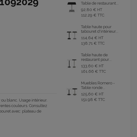
o1092029
Table de restaurant...
92,80 € HT
112.29 € TTC
Table haute pour
tabouret d'intérieur...
114,64 € HT
138.71 € TTC
Table haute de
restaurant pour...
133,60 € HT
161.66 € TTC
Muebles Romero -
Table ronde...
125,60 € HT
151.98 € TTC
 ou blanc
. U
sage
intérieur.
érentes couleurs
.
Consultez
bouret avec
: plateau de