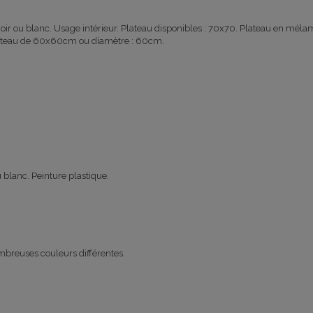
oir ou blanc
. U
sage
intérieur.
Plateau
disponibles :
70x70.
Plateau en méla
lateau de 60x60
cm
ou
diamètre : 60cm
.
u blanc
.
Peinture plastique
.
mbreuses couleurs différentes.