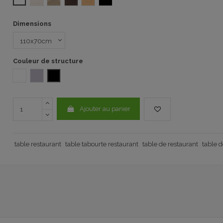
Dimensions
Couleur de structure
Blanc
Aluminio
NOIR
Ajouter au panier
table restaurant
table tabourte restaurant
table de restaurant
table d