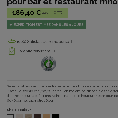
pour bar et restaurant mh
186,40 €
225.54 € TTC
EXPÉDITION ESTIMÉE DANS LES 9 JOURS
100% Satisfait ou remboursé
Garantie fabricant
Série de tables
avec
pied
central
en acier peint
couleur
aluminium, noir
Plateau
disponibles :
70x70.
Plateau en mélamine,
disponibles
en diff
d'autres mesures et
finitions. Voire aussi table d'hauteur 110
cm
pour
ta
60x60
cm
ou
diamètre : 60cm
.
Choix couleur
MÉLAMINE BLANC 1092
Melamina Fresno 1092
OLMO 1092
MELAMINA WENGUE 1092
MELAMINA HAYA 1092
MELAMINA NEGRO 1092