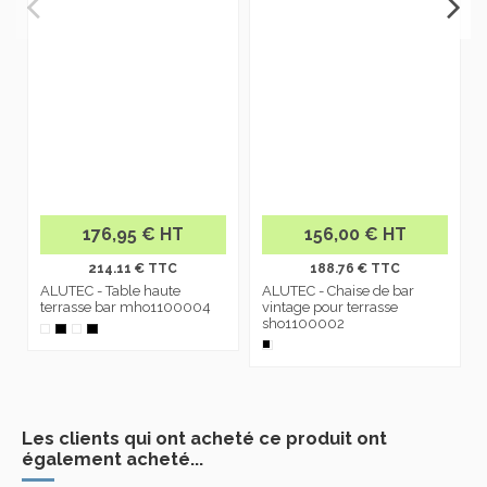
176,95 € HT
156,00 € HT
214.11 € TTC
188.76 € TTC
ALUTEC - Table haute
ALUTEC - Chaise de bar
terrasse bar mho1100004
vintage pour terrasse
sho1100002
Les clients qui ont acheté ce produit ont
également acheté...