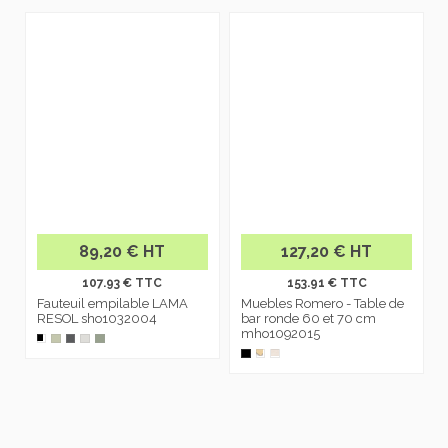
89,20 € HT
127,20 € HT
107.93 € TTC
153.91 € TTC
Fauteuil empilable LAMA
Muebles Romero - Table de
RESOL sho1032004
bar ronde 60 et 70 cm
mho1092015