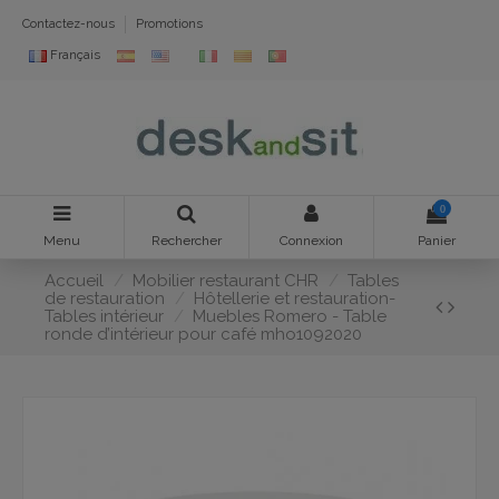
Contactez-nous
Promotions
Français
0
Menu
Rechercher
Connexion
Panier
Accueil
Mobilier restaurant CHR
Tables
de restauration
Hôtellerie et restauration-
Tables intérieur
Muebles Romero - Table
ronde d’intérieur pour café mho1092020