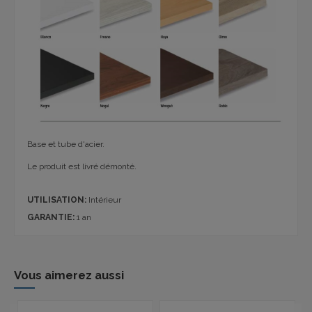
Base et t
ube
d'acier.
Le produit est livré
démonté.
UTILISATION:
Intérieur
GARANTIE:
1 an
Vous aimerez aussi
P