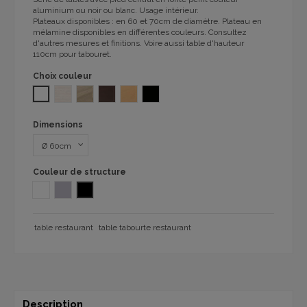
aluminium ou noir ou blanc
.
Usage
intérieur.
Plateaux
disponibles :
en 60 et 70cm de diamètre.
Plateau en
mélamine
disponibles
en différentes couleurs
.
Consultez
d'autres mesures et
finitions. Voire aussi table d'hauteur
110
cm
pour
tabouret
.
Choix couleur
MÉLAMINE BLANC 1092
Melamina Fresno 1092
OLMO 1092
MELAMINA WENGUE 1092
MELAMINA HAYA 1092
MELAMINA NEGRO 1092
Dimensions
Couleur de structure
Blanc
Aluminio
NOIR
table restaurant
table tabourte restaurant
Description