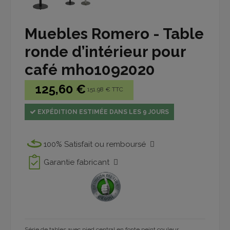
Muebles Romero - Table
ronde d’intérieur pour
café mho1092020
125,60 €
151.98 € TTC
EXPÉDITION ESTIMÉE DANS LES 9 JOURS
100% Satisfait ou remboursé
Garantie fabricant
Série de tables
avec
pied
central
en fonte peint
couleur