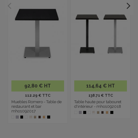
92,80 € HT
114,64 € HT
112.29 € TTC
138.71 € TTC
Muebles Romero - Table de
Table haute pour tabouret
restaurant et bar
d'intérieur - mho1092018
mho1092017