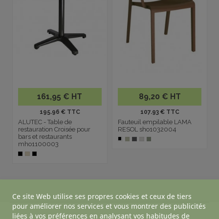
161,95 € HT
89,20 € HT
195.96 € TTC
107.93 € TTC
ALUTEC - Table de
Fauteuil empilable LAMA
restauration Croisée pour
RESOL sho1032004
bars et restaurants
mho1100003
Ce site Web utilise ses propres cookies et ceux de tiers
pour améliorer nos services et vous montrer des publicités
liées à vos préférences en analysant vos habitudes de