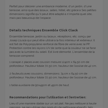
Parfait pour décorer une ambiance moderne, d'un jardin, d'une
terrasse, ainsi que des locaux, salles, hôtel, etc grâce à Ses petites
dimensions signifie qu'il peut être adapté à n'importe quel site,
mais pas beaucoup de l'espace.
Détails techniques Ensemble Click Clack
Ensemble terrasse, jardin ou locaux, réceptions, etc. conçu par
Josep Lluscà qui peut être utilisé à la fois intérieur et extérieur. Il
est fait de Polypropylène renforcé de fibre de verre avec le PP.
Protection contre les rayons UV de sorte que la couleur ne se fane
pas avec la lumière du soleil. Est livré démonté. L'ensemble de la
terrasse comprend:
1 canapé 2 places avec coussin mesure 124cm x 64.50 cm de
profondeur. Hauteur totale 72.50 cm; hauteur de l'assise de 42 cm.
2 fauteuils avec coussins, dimensions: 74 cm x 64.50 cm de
profondeur. Hauteur totale 72.50 cm; hauteur de l'assise de 42 cm.
1 table auxiliaire de 90x45cm et 45cm de haut
Recommandations pour l'utilisation et l'entretien:
Lieu d'une manière stable sur un sol plat. Ne pas nettoyer à haute
pression, ne pas utiliser des produits de nettoyage abrasifs, tels