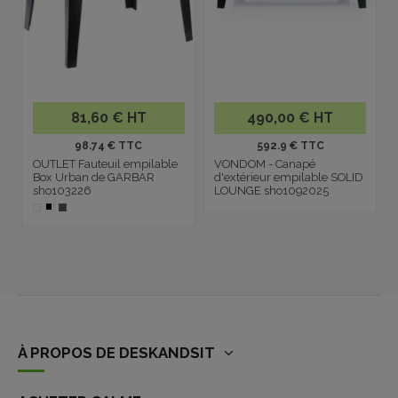
81,60 € HT
490,00 € HT
98.74 € TTC
592.9 € TTC
OUTLET Fauteuil empilable
VONDOM - Canapé
Box Urban de GARBAR
d'extérieur empilable SOLID
sho103226
LOUNGE sho1092025
À PROPOS DE DESKANDSIT