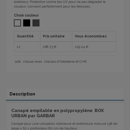
extérieur. Protection contre les UV pour ne pas dégrader la
couleur. convient parfaitement pour les térasses.
Choix couleur
BLANC
NOIR
GRIS FONCÉ
Quantité
Prix unitaire
Vous économisez
12
168,73 €
129,24 €
sofa
chaise resol
chaises d'hôtellerie et CHR
Description
Canapé empilable en polypropylène
BOX
URBAN par GARBAR
Canapé pour une utilisation intérieure et extérieure mesure 138 de
large x 62 x profondeur 80 cm de hauteur.