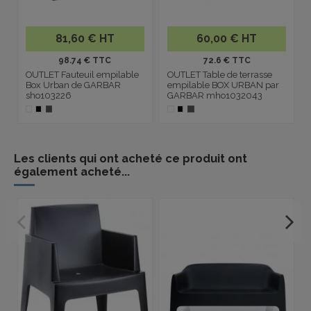
81,60 € HT
60,00 € HT
98.74 € TTC
72.6 € TTC
OUTLET Fauteuil empilable
OUTLET Table de terrasse
Box Urban de GARBAR
empilable BOX URBAN par
sho103226
GARBAR mho1032043
Les clients qui ont acheté ce produit ont
également acheté...