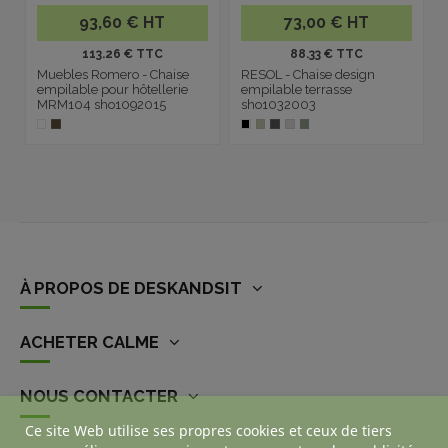
93,60 € HT
73,00 € HT
113.26 € TTC
88.33 € TTC
Muebles Romero - Chaise
RESOL - Chaise design
empilable pour hôtellerie
empilable terrasse
MRM104 sho1092015
sho1032003
À PROPOS DE DESKANDSIT
ACHETER CALME
NOUS CONTACTER
Ce site Web utilise ses propres cookies et ceux de tiers