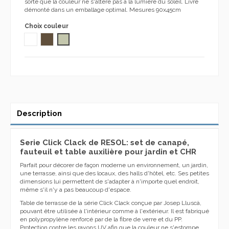
sorte que la couleur ne s'altère pas à la lumière du soleil. Livré
démonté dans un emballage optimal. Mesures 90x45cm
Choix couleur
BLANC
CHOCOLAT Polypropylène 1032
SABLE 1032
Description
Serie Click Clack de RESOL: set de canapé,
fauteuil et table auxilière pour jardin et CHR
Parfait pour décorer de façon moderne un environnement, un jardin,
une terrasse, ainsi que des locaux, des halls d'hôtel, etc. Ses petites
dimensions lui permettent de s'adapter à n'importe quel endroit,
même s'il n'y a pas beaucoup d'espace.
Table de terrasse de la série Click Clack conçue par Josep Lluscà,
pouvant être utilisée à l'intérieur comme à l'extérieur. Il est fabriqué
en polypropylène renforcé par de la fibre de verre et du PP.
Protection contre les rayons UV afin que la couleur ne s'estompe