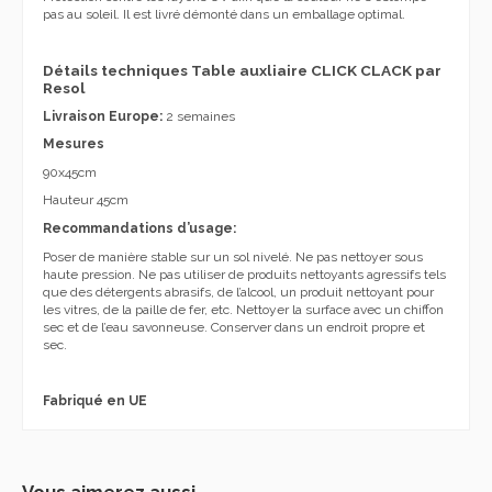
pas au soleil. Il est livré démonté dans un emballage optimal.
Détails techniques Table auxliaire CLICK CLACK par
Resol
Livraison Europe:
2 semaines
Mesures
90x45cm
Hauteur 45cm
Recommandations d’usage:
Poser de manière stable sur un sol nivelé. Ne pas nettoyer sous
haute pression. Ne pas utiliser de produits nettoyants agressifs tels
que des détergents abrasifs, de l’alcool, un produit nettoyant pour
les vitres, de la paille de fer, etc. Nettoyer la surface avec un chiffon
sec et de l’eau savonneuse. Conserver dans un endroit propre et
sec.
Fabriqué en UE
Vous aimerez aussi