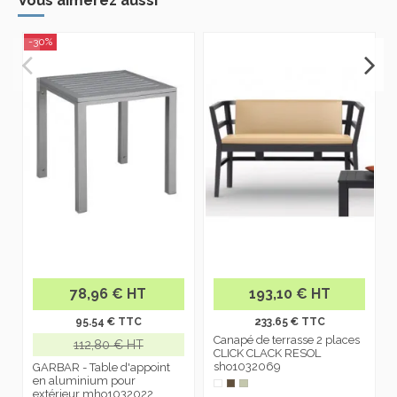
-30%
78,96 € HT
193,10 € HT
95.54 € TTC
233.65 € TTC
Canapé de terrasse 2 places
112,80 € HT
CLICK CLACK RESOL
sho1032069
GARBAR - Table d'appoint
en aluminium pour
extérieur mho1032022