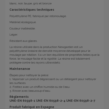
blanc, noir, taupe, gris et bronze
Caractéristiques techniques
Polyéthylène PE, fabriqué par rotomoulage.
Matériel écologique.
Couleur inaltérable.
Léger.
Résistant aux glaces.
La résine utilisée dans la production Newgarden est un
polyéthylène linéaire de densité moyenne développé pour le
moulage par rotation. Il a un bon équilibre de propriétés telles que la
force, le moulage facile et la rigidité. La résine est totalement
protégée contre les rayons ultraviolets.
Maintenance
Étapes pour nettoyer la pièce:
1. Vaporiser un produit dégraissant ou un détergent pour nettoyer
les surfaces.
2. Frottez avec un chiffon humide ou de l'eau.
3. Rincer avec beaucoup d'eau.
Règlements
UNE-EN 60598-1 UNE-EN 60598-2-4 UNE-EN 60598-2-7
Produit fabriqué en Espagne