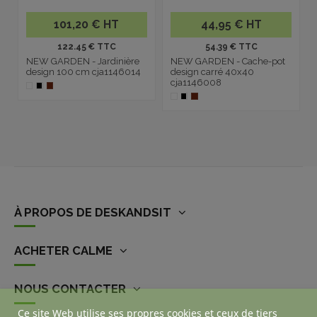
101,20 € HT
44,95 € HT
122.45 € TTC
54.39 € TTC
NEW GARDEN - Jardinière
NEW GARDEN - Cache-pot
design 100 cm cja1146014
design carré 40x40
cja1146008
À PROPOS DE DESKANDSIT
ACHETER CALME
NOUS CONTACTER
Ce site Web utilise ses propres cookies et ceux de tiers