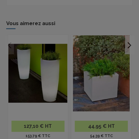
Vous aimerez aussi
P
127,10 € HT
44,95 € HT
153.79 € TTC
54.39 € TTC