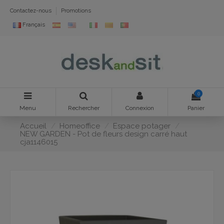
Contactez-nous
Promotions
Français
0
Menu
Rechercher
Connexion
Panier
Accueil
Homeoffice
Espace potager
NEW GARDEN - Pot de fleurs design carré haut
cja1146015