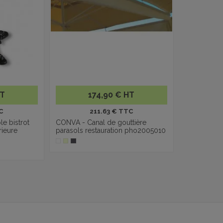
HT
174,90 € HT
C
211.63 € TTC
e bistrot
CONVA - Canal de gouttière
rieure
parasols restauration pho2005010