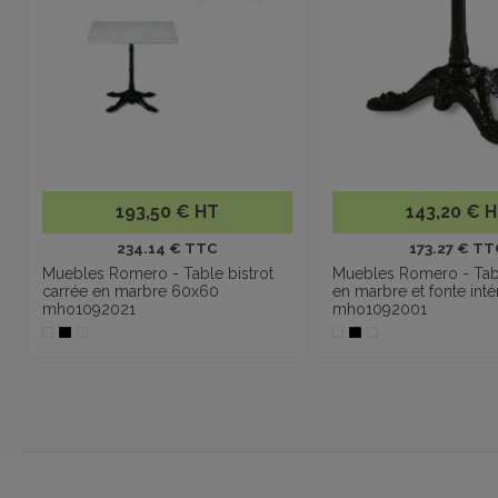
193,50 € HT
143,20 € 
234.14 € TTC
173.27 € TT
Muebles Romero - Table bistrot
Muebles Romero - Tabl
carrée en marbre 60x60
en marbre et fonte inté
mho1092021
mho1092001