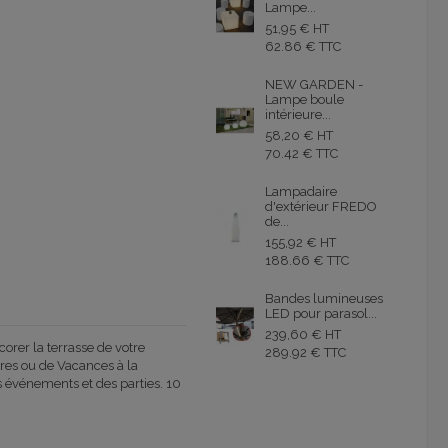
Lampe...
51,95 € HT
62.86 € TTC
NEW GARDEN -
Lampe boule
intérieure...
58,20 € HT
70.42 € TTC
Lampadaire
d'extérieur FREDO
de...
155,92 € HT
188.66 € TTC
Bandes lumineuses
LED pour parasol...
239,60 € HT
orer la terrasse de votre
289.92 € TTC
aires ou de Vacances à la
s événements et des parties. 10