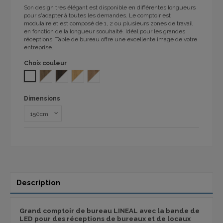
Son design très élégant est disponible en différentes longueurs
pour s'adapter à toutes les demandes. Le comptoir est
modulaire et est composé de 1, 2 ou plusieurs zones de travail
en fonction de la longueur soouhaité. Idéal pour les grandes
réceptions. Table de bureau offre une excellente image de votre
entreprise.
Choix couleur
BLANC
NOYER BLANC 1101
ROBLE OSCURO /BASE BLANCO 1101
CHÊNE - BLANC TY 1101
NEBRASKA/ BLANC
Dimensions
Description
Grand comptoir de bureau LINEAL avec la bande de
LED pour des réceptions de bureaux et de locaux