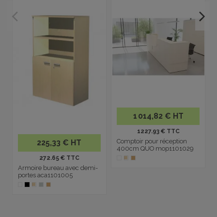
1 014,82 € HT
1227.93 € TTC
Comptoir pour réception
225,33 € HT
400cm QUO mop1101029
272.65 € TTC
Armoire bureau avec demi-
portes aca1101005