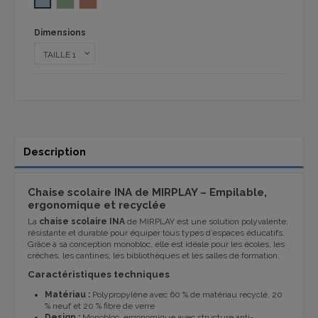
Dimensions
Description
Chaise scolaire INA de MIRPLAY – Empilable,
ergonomique et recyclée
La
chaise scolaire INA
de MIRPLAY est une solution polyvalente,
résistante et durable pour équiper tous types d’espaces éducatifs.
Grâce à sa conception monobloc, elle est idéale pour les écoles, les
crèches, les cantines, les bibliothèques et les salles de formation.
Caractéristiques techniques
Matériau :
Polypropylène avec 60 % de matériau recyclé, 20
% neuf et 20 % fibre de verre
Design :
Monobloc, ergonomique avec structure anti-