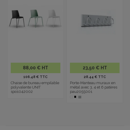
88,00 € HT
23,50 € HT
106.48 € TTC
28.44 € TTC
Chaise de bureau empilable
Porte-Manteau muraux en
polyvalente UNIT
métal avec 3, 4 et 6 patères
spo1042002
pau2055001