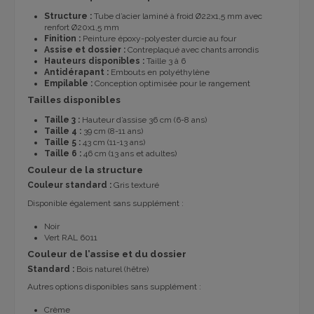
Structure :
Tube d’acier laminé à froid Ø22x1,5 mm avec
renfort Ø20x1,5 mm
Finition :
Peinture époxy-polyester durcie au four
Assise et dossier :
Contreplaqué avec chants arrondis
Hauteurs disponibles :
Taille 3 à 6
Antidérapant :
Embouts en polyéthylène
Empilable :
Conception optimisée pour le rangement
Tailles disponibles
Taille 3 :
Hauteur d’assise 36 cm (6-8 ans)
Taille 4 :
39 cm (8-11 ans)
Taille 5 :
43 cm (11-13 ans)
Taille 6 :
46 cm (13 ans et adultes)
Couleur de la structure
Couleur standard :
Gris texturé
Disponible également sans supplément :
Noir
Vert RAL 6011
Couleur de l’assise et du dossier
Standard :
Bois naturel (hêtre)
Autres options disponibles sans supplément :
Crème