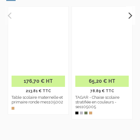
176,70 € HT
65,20 € HT
213.81 € TTC
78.89 € TTC
Table scolaire maternelle et
TAGAR - Chaise scolaire
primaire ronde mes105002
stratifiée en couleurs -
ses105005