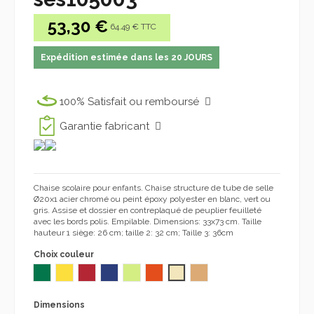
53,30 €
64.49 € TTC
Expédition estimée dans les 20 JOURS
100% Satisfait ou remboursé
Garantie fabricant
Chaise scolaire pour enfants. Chaise structure de tube de selle
Ø20x1 acier chromé ou peint époxy polyester en blanc, vert ou
gris.
Assise et dossier en contreplaqué de peuplier feuilleté
avec les bords polis.
Empilable.
Dimensions: 33x73 cm.
Taille
hauteur 1 siège: 26 cm;
taille 2: 32 cm;
Taille 3: 36cm
Choix couleur
VERT PRE105
JAUNE PREE105
ROUGE PREE105
BLEU PREE105
VERT 822
ORANGE 833
CREME L-138
HÊTRE L-416
Dimensions