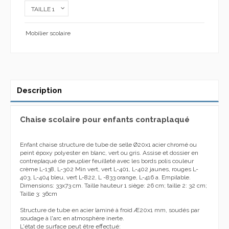
Mobilier scolaire
Description
Chaise scolaire pour enfants contraplaqué
Enfant chaise structure de tube de selle Ø20x1 acier chromé ou
peint époxy polyester en blanc, vert ou gris.
Assise et dossier en
contreplaqué de peuplier feuilleté avec les bords polis couleur
crème L-138, L-302 Min vert, vert L-401, L-402 jaunes, rouges L-
403, L-404 bleu, vert L-822, L
-833 orange, L-416 a.
Empilable.
Dimensions: 33x73 cm.
Taille hauteur 1 siège: 26 cm;
taille 2: 32 cm;
Taille 3: 36cm
Structure de tube en acier laminé à froid Æ20x1 mm, soudés par
soudage à l'arc en atmosphère inerte.
L'état de surface peut être effectué: