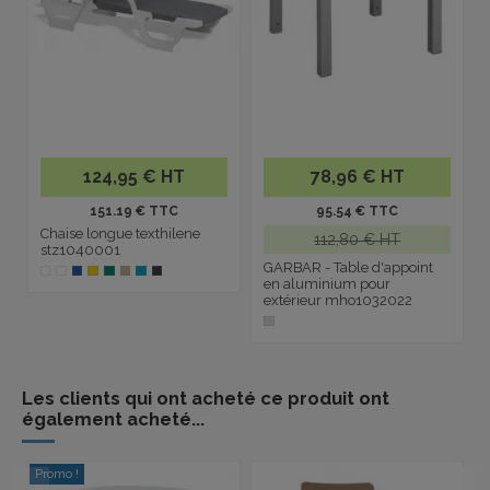
124,95 € HT
78,96 € HT
151.19 € TTC
95.54 € TTC
Chaise longue texthilene
112,80 € HT
stz1040001
GARBAR - Table d'appoint
en aluminium pour
extérieur mho1032022
Les clients qui ont acheté ce produit ont
également acheté...
Promo !