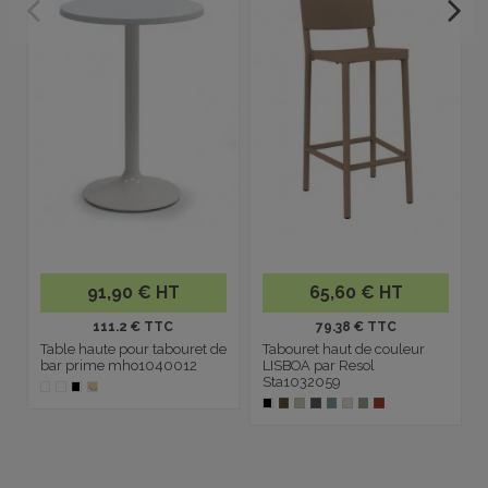
91,90 € HT
65,60 € HT
111.2 € TTC
79.38 € TTC
Table haute pour tabouret de
Tabouret haut de couleur
bar prime mho1040012
LISBOA par Resol
Sta1032059