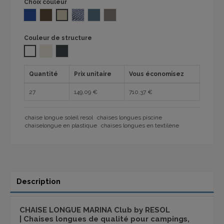
Choix couleur
BLEU 1032
CHOCOLAT Polypropylène 1032
ECRU 1032
Bleu jean 1032
ATLANTIC BLUE 1032
ASH BROWN 1032
Couleur de structure
Blanc
SABLE IVORY 1032
GRIS FONCE
Quantité
Prix unitaire
Vous économisez
27
149,09 €
710,37 €
chaise longue soleil resol
chaises longues piscine
chaiselongue en plastique
chaises longues en textilène
Description
CHAISE LONGUE MARINA Club by RESOL
| Chaises longues de qualité pour campings,