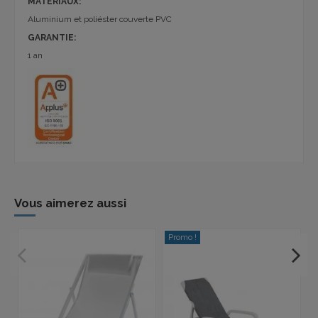
MATÉRIAUX:
Aluminium et poliéster couverte PVC
GARANTIE:
1 an
Vous aimerez aussi
Promo !
P