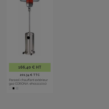
166,40 € HT
201.34 € TTC
Parasol chauffant extérieur
gaz CORONA: eho1111010