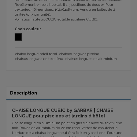
Revêtement en bois tropical. Il a 5 positions de dossier. Pour
l'extérieur. Dimensions: 192x64x83 cm. Vendu en boîtes de 2
unités (prix par unité).
Voir aussi fauteuil CUBIC et table auxilière CUBIC.
Choix couleur
NOIR
chaise longue soleil resol
chaises longues piscine
chaises longues en textilène
chaises longues en aluminium
Description
CHAISE LONGUE CUBIC by GARBAR | CHAISE
LONGUE pour piscines et jardins d'hôtel
Chaise longue en aluminium peint en gris clair, avec du texthilène
noir. Roues en aluminium de 22 cm recouvertes de caoutchouc.
L'arrière de la chaise longue peut être fixé en 5 positions. Pour une