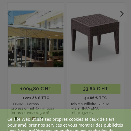
1 009,80 € HT
33,60 € HT
1221.86 € TTC
40.66 € TTC
CONVA - Parasol
Table auxiliaire SIESTA
professionnel 4x4m pour
Miami IPANEMA
terrasse pho2005006
mho1032017
Ce site Web utilise ses propres cookies et ceux de tiers
pour améliorer nos services et vous montrer des publicités
liées à vos préférences en analysant vos habitudes de