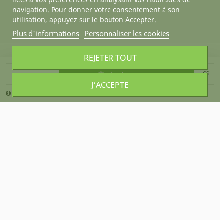
navigation. Pour donner votre consentement à son
utilisation, appuyez sur le bouton Accepter.
Plus d'informations
Personnaliser les cookies
REJETER TOUT
À PROPOS DE DESKANDSIT
Ajouter au panier
J'ACCEPTE
La quantité minimale pour pouvoir commander ce produit est 2.
ACHETER CALME
NOUS CONTACTER