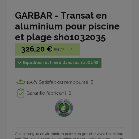
GARBAR - Transat en
aluminium pour piscine
et plage sho1032035
326,20 €
394.7 € TTC
Expédition estimée dans les 12 JOURS
100% Satisfait ou remboursé
Garantie fabricant
Chaise longue en aluminium peinte en gris clair, avec texthilène
noir. Roues de 22 cm, en aluminium recouvertes de caoutchouc.