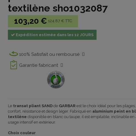
textilène sho1032087
103,20 €
124.87 € TTC
Expédition estimée dans les 12 JOURS
100% Satisfait ou remboursé
Garantie fabricant
Le
transat pliant SAND
de
GARBAR
est le choix idéal pour les plages
confort, résistance et design léger. Fabriqué en
aluminium peint en b
textilène
disponible en blanc ou taupe, il est empilable, inclinable en
usage intensif en extérieur.
Choix couleur