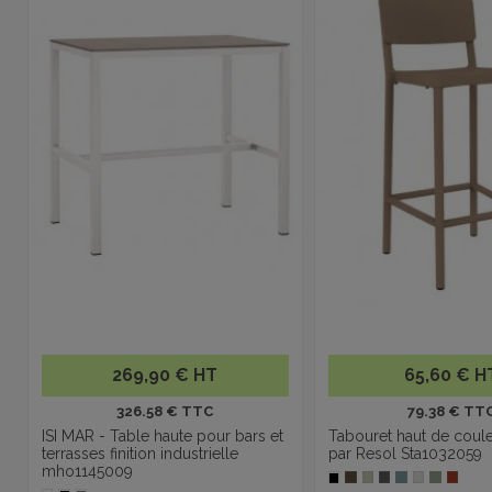
269,90 € HT
65,60 € H
326.58 € TTC
79.38 € TT
ISI MAR - Table haute pour bars et
Tabouret haut de coul
terrasses finition industrielle
par Resol Sta1032059
mho1145009