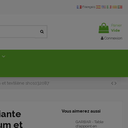
Français
Panier
Vide
Connexion
E
 et textilène sho1032087
iante
Vous aimerez aussi
um et
GARBAR - Table
d'appoint en