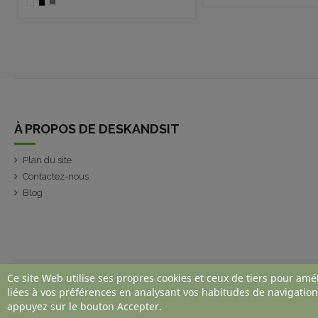
À PROPOS DE DESKANDSIT
Plan du site
Contactez-nous
Blog
Ce site Web utilise ses propres cookies et ceux de tiers pour amé
liées à vos préférences en analysant vos habitudes de navigation
appuyez sur le bouton Accepter.