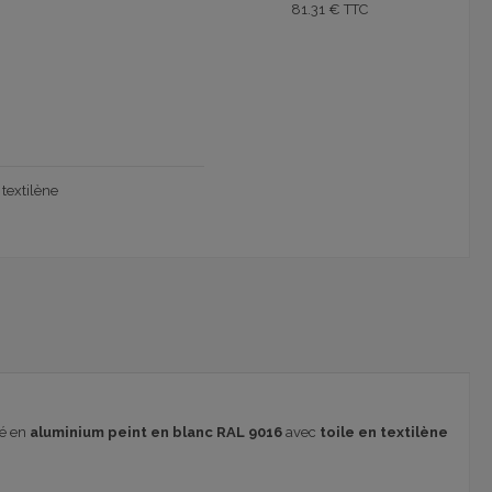
81.31 € TTC
textilène
ué en
aluminium peint en blanc RAL 9016
avec
toile en textilène