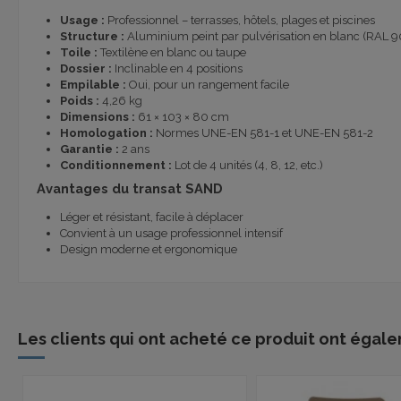
Usage :
Professionnel – terrasses, hôtels, plages et piscines
Structure :
Aluminium peint par pulvérisation en blanc (RAL 9
Toile :
Textilène en blanc ou taupe
Dossier :
Inclinable en 4 positions
Empilable :
Oui, pour un rangement facile
Poids :
4,26 kg
Dimensions :
61 × 103 × 80 cm
Homologation :
Normes UNE-EN 581-1 et UNE-EN 581-2
Garantie :
2 ans
Conditionnement :
Lot de 4 unités (4, 8, 12, etc.)
Avantages du transat SAND
Léger et résistant, facile à déplacer
Convient à un usage professionnel intensif
Design moderne et ergonomique
Les clients qui ont acheté ce produit ont égale