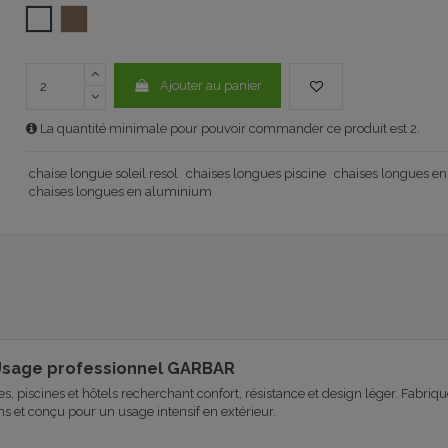
BLANC
TAUPE 1032
Ajouter au panier
La quantité minimale pour pouvoir commander ce produit est 2.
chaise longue soleil resol
chaises longues piscine
chaises longues en 
chaises longues en aluminium
– Usage professionnel GARBAR
es, piscines et hôtels recherchant confort, résistance et design léger. Fabriq
ons et conçu pour un usage intensif en extérieur.