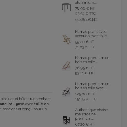
aluminium...
78,96 € HT
95.54 € TTC
112,80 € HT
Hamac pliant avec
accoudoirs en toile...
59,20 € HT
71.63 € TTC
Hamac premium en
bois en toile...
76,95 € HT
93.11 € TTC
Hamac premium en
bois en toile avec...
125,00 € HT
, piscines et hôtels recherchant
151.25 € TTC
lanc RAL 9016
avec
toile en
 4 positions et conçu pour un
Authentique chaise
menorcaine
premium...
67,20 € HT