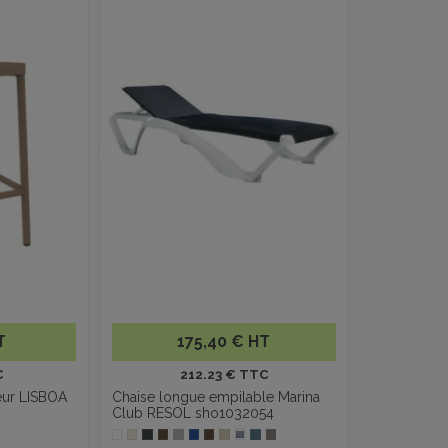
T
175,40 € HT
C
212.23 € TTC
eur LISBOA
Chaise longue empilable Marina
Club RESOL sho1032054