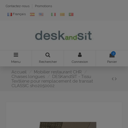
Contactez-nous
Promotions
Français
0
Menu
Rechercher
Connexion
Panier
Accueil
Mobilier restaurant CHR
Chaises longues
DESKandSIT - Tissu
Textilène pour remplacement de transat
CLASSIC sho2050002