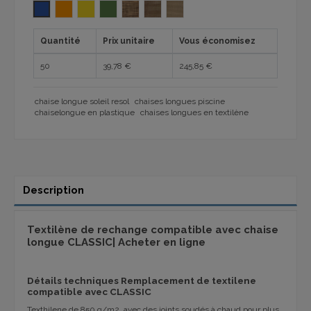
BLEU 1032
ORANGE 1032
JAUNE 1032
VERT FONCÉ 1032
BICOLOR RH30
SABLE RH30
BEIGE RH30
Quantité
Prix unitaire
Vous économisez
50
39,78 €
245,85 €
chaise longue soleil resol
chaises longues piscine
chaiselongue en plastique
chaises longues en textilène
Description
Textilène de rechange compatible avec chaise
longue CLASSIC| Acheter en lig
ne
Détails techniques Remplacement de textilene
compatible avec CLASSIC
Texthilene de 850 g/m2, avec des joints soudés à chaud pour plus