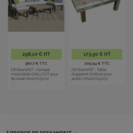
298,10 € HT
173,50 € HT
360.7 € TTC
209.94 € TTC
DESKandSIT - Canapé
DESKandSIT - Table
modulable CHILLOUT pour
d'appoint Chillout pour
terrasse sho2005002
jardin mho2005003
À PROPOS DE DESKANDSIT