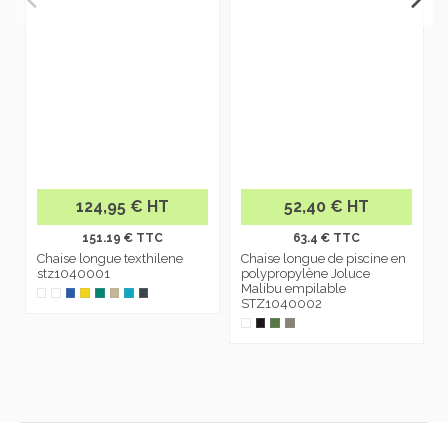
124,95 € HT
52,40 € HT
151.19 € TTC
63.4 € TTC
Chaise longue texthilene
Chaise longue de piscine en
stz1040001
polypropylène Joluce
Malibu empilable
STZ1040002