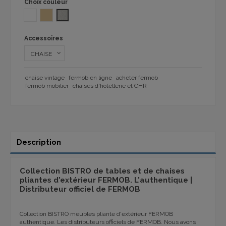
Choix couleur
BLANC
NATUREL 1092
38 GRIS METAL 2011
Accessoires
chaise vintage
fermob en ligne
acheter fermob
fermob mobilier
chaises d'hôtellerie et CHR
Description
Collection BISTRO de tables et de chaises
pliantes d'extérieur FERMOB. L'authentique |
Distributeur officiel de FERMOB
Collection BISTRO meubles pliante d'extérieur FERMOB
authentique. Les distributeurs officiels de FERMOB. Nous avons