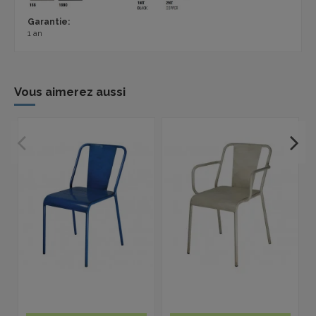
Garantie:
1 an
Vous aimerez aussi
P