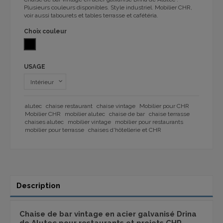
Plusieurs couleurs disponibles. Style industriel. Mobilier CHR,
voir aussi tabourets et tables terrasse et cafétéria.
Choix couleur
NOIR
USAGE
alutec
chaise restaurant
chaise vintage
Mobilier pour CHR
Mobilier CHR
mobilier alutec
chaise de bar
chaise terrasse
chaises alutec
mobilier vintage
mobilier pour restaurants
mobilier pour terrasse
chaises d'hôtellerie et CHR
Description
Chaise de bar vintage en acier galvanisé Drina
de Alutec pour restaurants et projets CHR