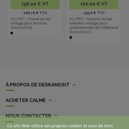
156,00 € HT
160,00 € HT
188.76 € TTC
193.6 € TTC
ALUTEC - Chaise de bar
ALUTEC - Fauteuil de bar
vintage pour terrasse
extérieur vintage pour
sho1100002
professionnels de l’hôtellerie
sho1100003
À PROPOS DE DESKANDSIT
ACHETER CALME
NOUS CONTACTER
Ce site Web utilise ses propres cookies et ceux de tiers