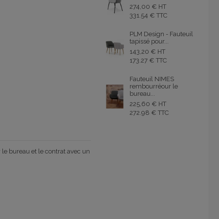
274,00 € HT
331.54 € TTC
PLM Design - Fauteuil
tapissé pour...
143,20 € HT
173.27 € TTC
Fauteuil NIMES
rembourréour le
bureau...
225,60 € HT
272.98 € TTC
le bureau et le contrat avec un