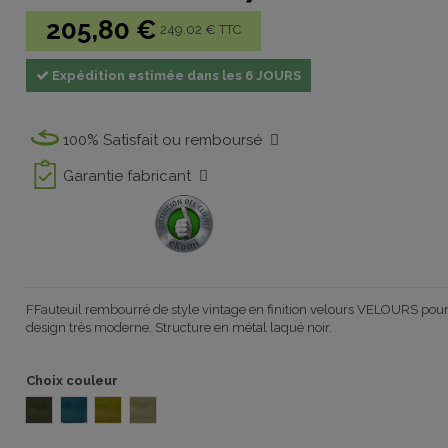
205,80 €
249.02 € TTC
Expédition estimée dans les 6 JOURS
100% Satisfait ou remboursé
Garantie fabricant
FFauteuil rembourré de style vintage en finition velours VELOURS pour 
design très moderne. Structure en métal laqué noir.
Choix couleur
VELOURS GRIS 887
VELOURS AZUL 887
VELOURS OIL 887
VELOURS TOPO 887