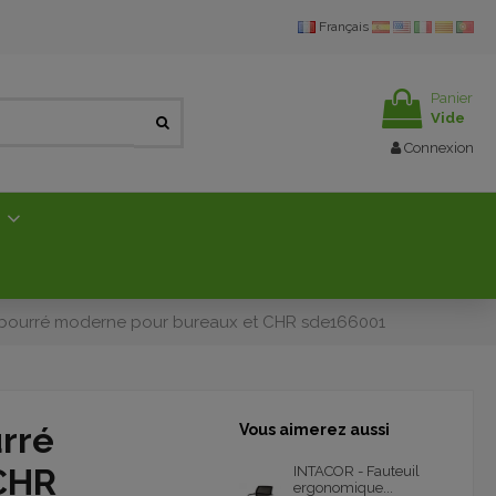
Français
Panier
Vide
Connexion
E
mbourré moderne pour bureaux et CHR sde166001
rré
Vous aimerez aussi
CHR
INTACOR - Fauteuil
ergonomique...