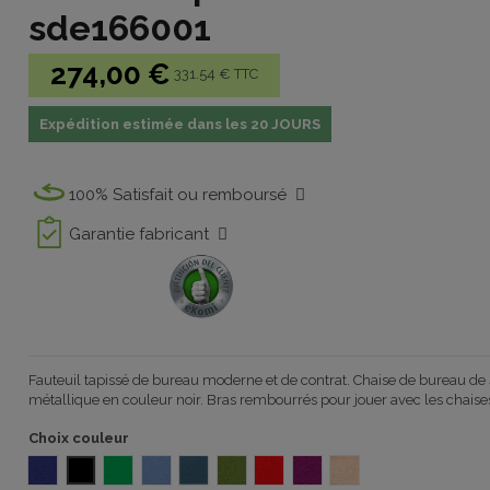
sde166001
274,00 €
331.54 € TTC
Expédition estimée dans les 20 JOURS
100% Satisfait ou remboursé
Garantie fabricant
Fauteuil tapissé de bureau moderne et de contrat. Chaise
de bureau
de
métallique
en
couleur
noir. Bras
rembourrés
pour
jouer
avec les chaise
Choix couleur
BALI bleu
BALI noir
BALI VERT
BONDAI 166 6006 BLEU CIEL
BONDAI 166 6003 BLUE
BONDAI 166 7048 VERT
BONDAI 166 5 Rouge vermillon
BONDAI 166 5096 POURP
BONDAI 166 187 ROS