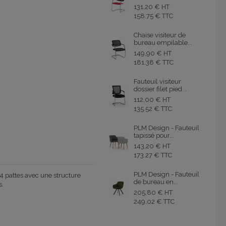
131,20 € HT
158.75 € TTC
Chaise visiteur de
bureau empilable...
149,90 € HT
181.38 € TTC
Fauteuil visiteur
dossier filet pied...
112,00 € HT
135.52 € TTC
PLM Design - Fauteuil
tapissé pour...
143,20 € HT
173.27 € TTC
PLM Design - Fauteuil
4
pattes avec une structure
de bureau en...
s.
205,80 € HT
249.02 € TTC
RE
E PASTEL