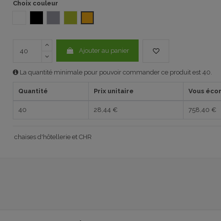
Choix couleur
BLANC
NOIR
Gris propilène
VERT PISTACHE YOKO
NATURAL HONEY RAL1028
Ajouter au panier
La quantité minimale pour pouvoir commander ce produit est 40.
Quantité
Prix unitaire
Vous éco
40
28,44 €
758,40 €
chaises d'hôtellerie et CHR