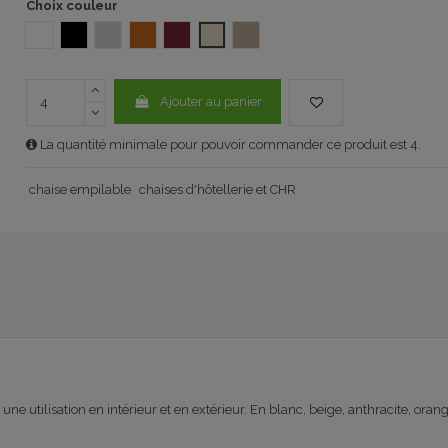
Choix couleur
BLANC
NOIR
GRIS 228
Orange 1092
Bordeau 1092
beige 1092
TORTORA (NIEBLA) 1092
Ajouter au panier
La quantité minimale pour pouvoir commander ce produit est 4.
chaise empilable
chaises d'hôtellerie et CHR
e utilisation en intérieur et en extérieur. En blanc, beige, anthracite, ora