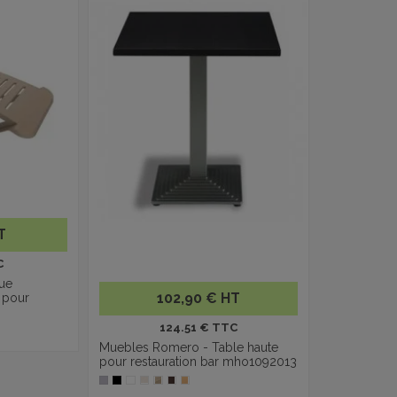
T
C
ue
102,90 € HT
e pour
124.51 € TTC
Muebles Romero - Table haute
pour restauration bar mho1092013