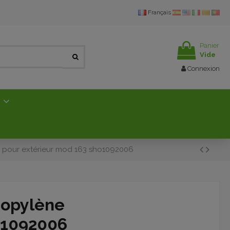
Français
Panier
Vide
Connexion
E
 pour extérieur mod 163 sho1092006
ropylène
o1092006