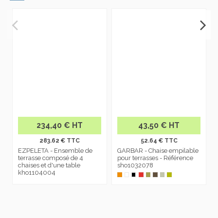
-
234,40 € HT
43,50 € HT
283.62 € TTC
52.64 € TTC
EZPELETA - Ensemble de
GARBAR - Chaise empilable
terrasse composé de 4
pour terrasses - Référence
chaises et d'une table
sho1032078
kho1104004