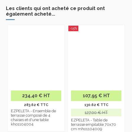
Les clients qui ont acheté ce produit ont
également acheté...
-15%
234,40 € HT
107,95 € HT
283.62 € TTC
130.62 € TTC
EZPELETA - Ensemble de
127,00 € HT
terrasse composé de 4
chaises et d'une table
EZPELETA - Table de
kho1104004
terrasse empilable 70x70
cm mho1104009