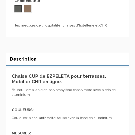
Choix couleur
GRIS FONCÉ
TAUPE 1104
les meubles de l'hospitalité
chaises d'hôtellerie et CHR
Description
Chaise CUP de EZPELETA pour terrasses.
Mobilier CHR en ligne.
Fauteuil empilable en polypropylène copolymère avec pieds en
aluminium
COULEURS:
Couleurs: blanc, anthracite, taupé avec la base en aluminium.
MESURES: