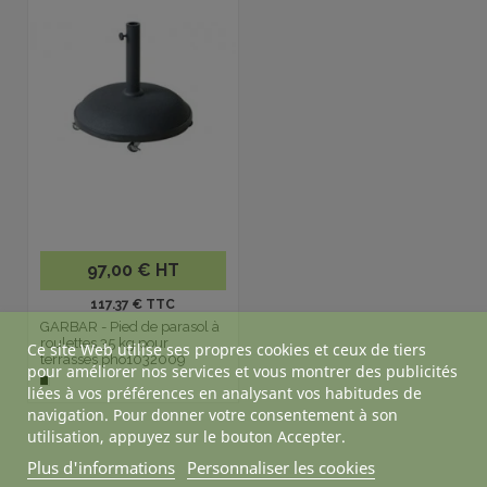
97,00 € HT
117.37 € TTC
GARBAR - Pied de parasol à
roulettes 35 kg pour
Ce site Web utilise ses propres cookies et ceux de tiers
terrasses pho1032009
pour améliorer nos services et vous montrer des publicités
liées à vos préférences en analysant vos habitudes de
navigation. Pour donner votre consentement à son
utilisation, appuyez sur le bouton Accepter.
Plus d'informations
Personnaliser les cookies