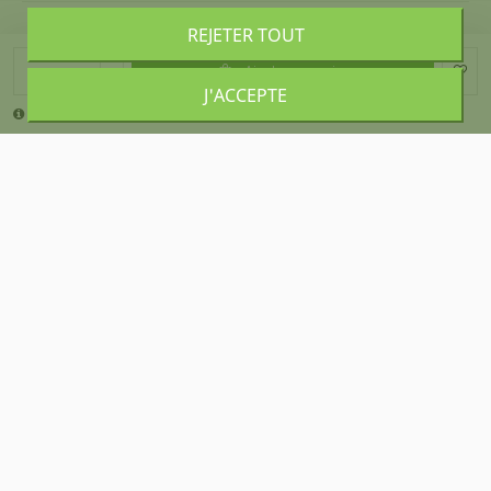
REJETER TOUT
À PROPOS DE DESKANDSIT
Ajouter au panier
J'ACCEPTE
La quantité minimale pour pouvoir commander ce produit est 4.
ACHETER CALME
NOUS CONTACTER