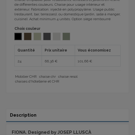
de différentes couleurs. Chaise pour usage intérieur et
extérieur. Fabrication: injecté en polypropylène. Usage public
(restaurant, bar, terrasses), ou domestique (jardin, salle à manger,
cuisine). Achat minimum 4 unités. Option siège rembourré
Choix couleur
NOIR
CHOCOLAT Polypropylène 1032
SABLE 1032
GRIS FONCÉ
IVOIRE MARFIL 1032
GRIS VERT 1032
Quantité
Prix unitaire
Vous économisez
24
66,36 €
101,66 €
Mobilier CHR
chaise chr
chaise resol
chaises d'hôtellerie et CHR
Description
FIONA. Designed by JOSEP LLUSCÀ