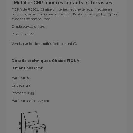
|
Mobilier CHR pour restaurants et terrasses
FIONA de RESOL: Chaise d’intérieur et d'extérieur. Injectée en
polypropyléne. Empilable. Protection UV. Poids net 4,32 kg.
Option
avec assise rembourrée.
Empilable (10 unités).
Protection UV.
Vendu par lot de 4 unités (prix par unité)
.
Détails techniques Chaise FIONA
Dimensions
(
cm):
Hauteur
:
81
Largeur:
49
Profondeur
53
Hauteur assise: 47.5cm