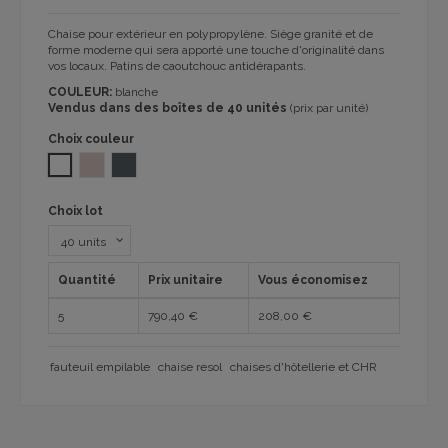
Chaise pour extérieur en polypropylène. Siège granité et de
forme moderne qui sera apporté une touche d'originalité dans
vos locaux. Patins de caoutchouc antidérapants.
COULEUR:
blanche
Vendus dans des boîtes de 40 unités
(prix par unité)
Choix couleur
BLANC
DESERT SAND 1032
VOLCANIC GREY 1032
Choix lot
Quantité
Prix unitaire
Vous économisez
5
790,40 €
208,00 €
fauteuil empilable
chaise resol
chaises d'hôtellerie et CHR