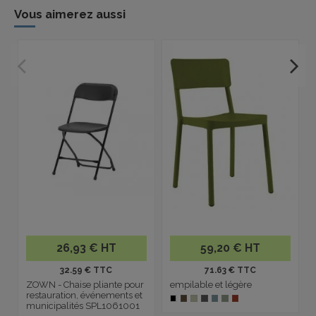
Vous aimerez aussi
-
26,93 € HT
59,20 € HT
32.59 € TTC
71.63 € TTC
ZOWN - Chaise pliante pour
empilable et légère
restauration, événements et
municipalités SPL1061001