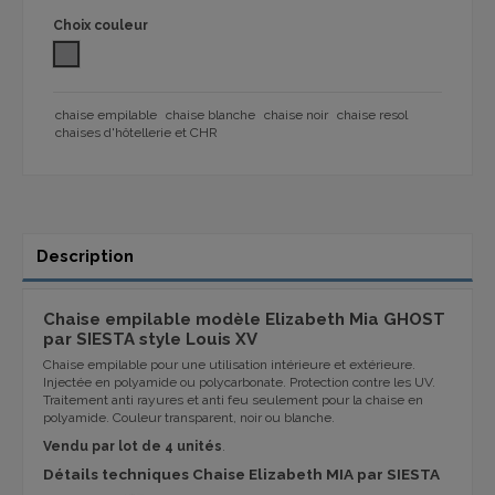
Choix couleur
TRANSPARENT 1032
chaise empilable
chaise blanche
chaise noir
chaise resol
chaises d'hôtellerie et CHR
Description
Chaise empilable modèle Elizabeth Mia GHOST
par SIESTA style Louis XV
Chaise empilable pour une utilisation intérieure et extérieure.
Injectée en polyamide ou polycarbonate. Protection contre les UV.
Traitement anti rayures et anti feu seulement pour la chaise en
polyamide. Couleur transparent, noir ou blanche.
Vendu par lot de 4 unités
.
Détails techniques Chaise Elizabeth MIA par SIESTA